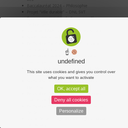
Baccalauréat 2024 – Philosophie
Projet “Ville durable” – DNL SVT
Epreuves anticipées de Français – Classes
de Première
Sortie au NMEC – Classes de 6e2 & 6e3
Spirit Week – Classes de 3e
Festival de théâtre 2024 – Retour sur les
représentations
☝
Festival de théâtre – Le Petit Prince –
undefined
Classes de 6e
Projets plurilingues – CE2/CM1/CM2 New
This site uses cookies and gives you control over
Cairo
what you want to activate
Sortie à la Citadelle – Classe de CM1 –
New Cairo
OK, accept all
Festival de théâtre – Nouveaux Mondes –
Classes de 5e
Deny all cookies
Festival de théâtre – Matin Brun – Classes
Personalize
de 3e
Sortie de nettoyage à Wadi Degla – Classe
de 6ème 2