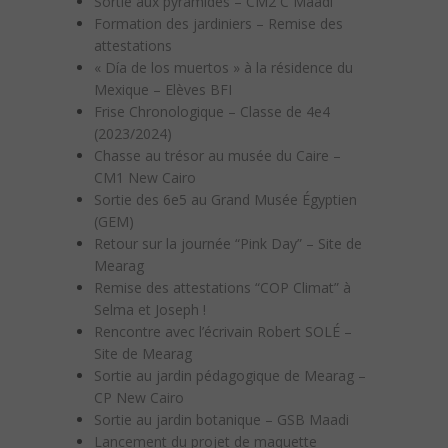
Sortie aux pyramides – CM2 C Maadi
Formation des jardiniers – Remise des
attestations
« Día de los muertos » à la résidence du
Mexique – Elèves BFI
Frise Chronologique – Classe de 4e4
(2023/2024)
Chasse au trésor au musée du Caire –
CM1 New Cairo
Sortie des 6e5 au Grand Musée Égyptien
(GEM)
Retour sur la journée “Pink Day” – Site de
Mearag
Remise des attestations “COP Climat” à
Selma et Joseph !
Rencontre avec l’écrivain Robert SOLÉ –
Site de Mearag
Sortie au jardin pédagogique de Mearag –
CP New Cairo
Sortie au jardin botanique – GSB Maadi
Lancement du projet de maquette