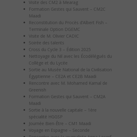
Visite des CM2 à Mearag
Formation Gestes qui Sauvent – CM2C
Maadi
Reconstitution du Procès d’Albert Fish –
Terminale Option DGEMC
Visite de M. Olivier CADIC
Soirée des talents
Cross du Cycle 3 – Édition 2025
Nettoyage du Nil avec les Écodélégués du
Collège et du Lycée
Sortie au Musée National de la Civilisation
Égyptienne – CE2A et CE2B Maadi
Rencontre avec M. Mohamed Kamal de
Greenish
Formation Gestes qui Sauvent – CM2A
Maadi
Sortie à la nouvelle capitale – 1ère
spécialité HGGSP
Journée Bien-Être – CM1 Maadi
Voyage en Espagne – Seconde
Rencontre avec la journaliste Anna Lecerf