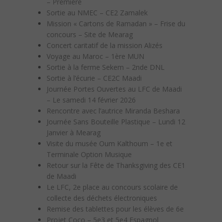
– Première
Sortie au NMEC – CE2 Zamalek
Mission « Cartons de Ramadan » – Frise du
concours – Site de Mearag
Concert caritatif de la mission Alizés
Voyage au Maroc – 1ère MUN
Sortie à la ferme Sekem – 2nde DNL
Sortie à l’écurie – CE2C Maadi
Journée Portes Ouvertes au LFC de Maadi
– Le samedi 14 février 2026
Rencontre avec l’autrice Miranda Beshara
Journée Sans Bouteille Plastique – Lundi 12
Janvier à Mearag
Visite du musée Oum Kalthoum – 1e et
Terminale Option Musique
Retour sur la Fête de Thanksgiving des CE1
de Maadi
Le LFC, 2e place au concours scolaire de
collecte des déchets électroniques
Remise des tablettes pour les élèves de 6e
Projet Coco – 5e3 et 5e4 Espagnol