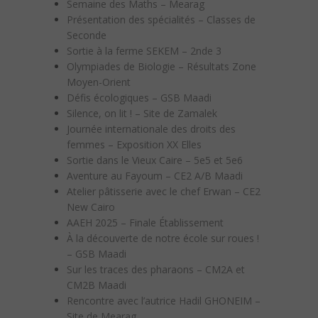
Semaine des Maths – Mearag
Présentation des spécialités – Classes de
Seconde
Sortie à la ferme SEKEM – 2nde 3
Olympiades de Biologie – Résultats Zone
Moyen-Orient
Défis écologiques – GSB Maadi
Silence, on lit ! – Site de Zamalek
Journée internationale des droits des
femmes – Exposition XX Elles
Sortie dans le Vieux Caire – 5e5 et 5e6
Aventure au Fayoum – CE2 A/B Maadi
Atelier pâtisserie avec le chef Erwan – CE2
New Cairo
AAEH 2025 – Finale Établissement
À la découverte de notre école sur roues !
– GSB Maadi
Sur les traces des pharaons – CM2A et
CM2B Maadi
Rencontre avec l’autrice Hadil GHONEIM –
Site de Mearag