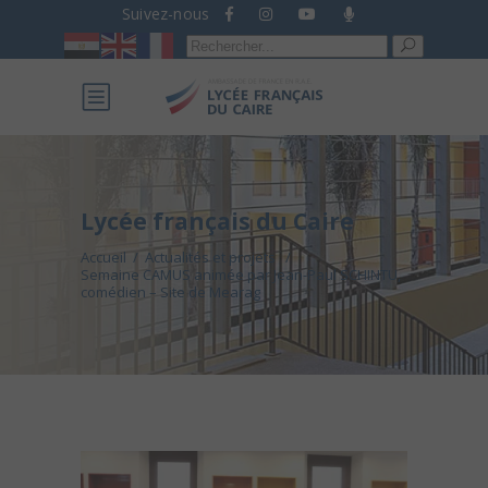
Suivez-nous
Recherche
pour :
Lycée français du Caire
Accueil
/
Actualités et projets
/
Semaine CAMUS animée par Jean-Paul SCHINTU,
comédien – Site de Mearag