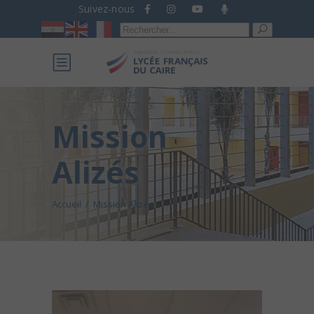
Suivez-nous
Recherche
pour :
Mission
Alizés
Accueil
/
Mission Alizés