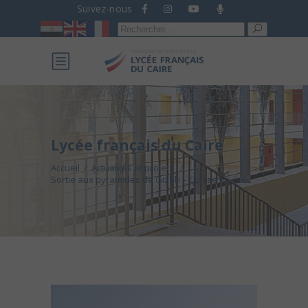
Suivez-nous
Recherche
pour :
Lycée français du Caire
Accueil
/
Actualités et projets
/
Sortie aux pyramides de Gizeh – Classe de 6e6