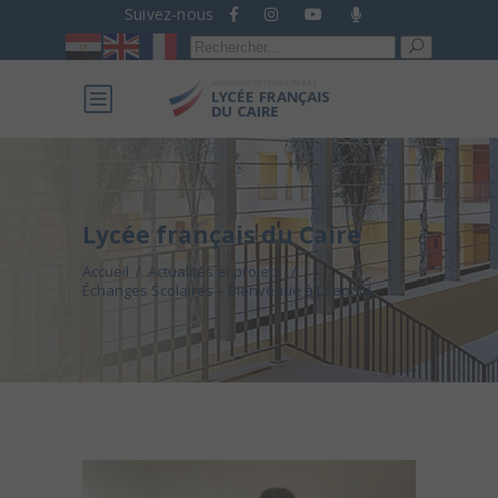
Suivez-nous
Recherche
pour :
Lycée français du Caire
Accueil
/
Actualités et projets
/
Échanges Scolaires – Bienvenue à Léopold