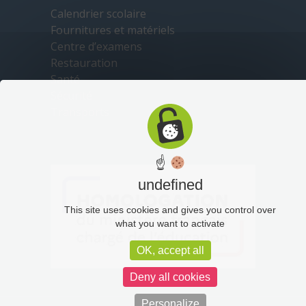
Calendrier scolaire
Fournitures et matériels
Centre d’examens
Restauration
Santé
Sécurité
Transports
☝
undefined
This site uses cookies and gives you control over
what you want to activate
OK, accept all
Deny all cookies
Personalize