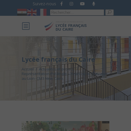
Suivez-nous
Recherche
pour :
Lycée français du Caire
Accueil
/
Actualités et projets
/
Représentation théâtrale – Yvain ou le Chevalier
au Lion- CM1 New Cairo.