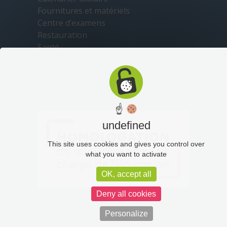
Fournitures et matériels
Centre d’examens
Restauration
Santé
Sécurité
Transports
☝
undefined
This site uses cookies and gives you control over
what you want to activate
OK, accept all
Deny all cookies
Personalize
Plan du site
Mentions légales