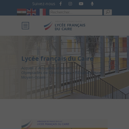
Suivez-nous
Recherche
pour :
Lycée français du Caire
Accueil
/
Actualités et projets
/
Olympiades de Géosciences – Résultats Zone
Moyen-Orient