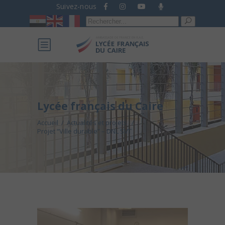
Suivez-nous
Recherche
pour :
Lycée français du Caire
Accueil
/
Actualités et projets
/
Projet “Ville durable” – DNL SVT