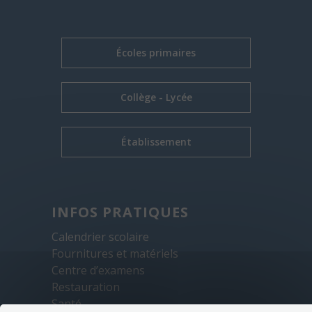
Écoles primaires
Collège - Lycée
Établissement
INFOS PRATIQUES
Calendrier scolaire
Fournitures et matériels
Centre d’examens
Restauration
Santé