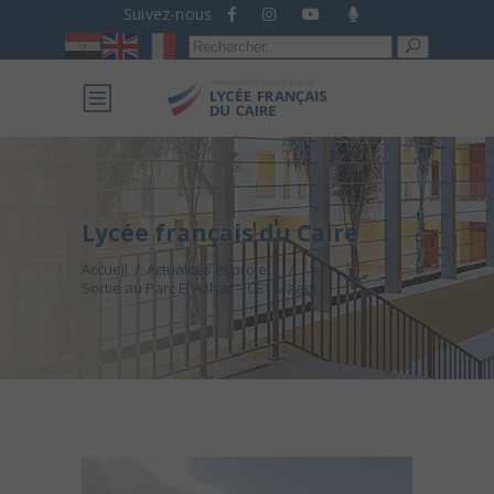
Suivez-nous
Recherche
pour :
Lycée français du Caire
Accueil
/
Actualités et projets
/
Sortie au Parc El Azhar – CE1 Maadi