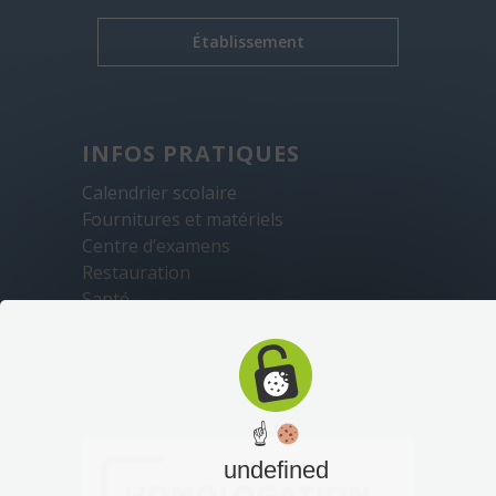
Établissement
INFOS PRATIQUES
Calendrier scolaire
Fournitures et matériels
Centre d’examens
Restauration
Santé
Sécurité
Transports
☝
undefined