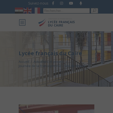
Suivez-nous
Recherche
pour :
Lycée français du Caire
Accueil
/
Actualités et projets
/
Journée de la Francophonie – Site de Maadi