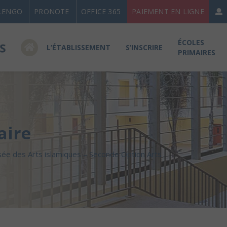
LENGO
PRONOTE
OFFICE 365
PAIEMENT EN LIGNE
ÉCOLES
L’ÉTABLISSEMENT
S’INSCRIRE
PRIMAIRES
aire
sée des Arts islamiques – Seconde Option Arts