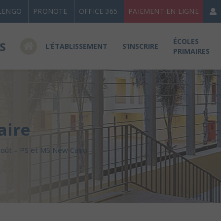
LENGO
PRONOTE
OFFICE 365
PAIEMENT EN LIGNE
ÉCOLES
L’ÉTABLISSEMENT
S’INSCRIRE
PRIMAIRES
aire
oût – PS et MS New Cairo