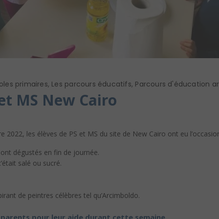
oles primaires
,
Les parcours éducatifs
,
Parcours d'éducation art
 et MS New Cairo
2022, les élèves de PS et MS du site de New Cairo ont eu l’occasion
s ont dégustés en fin de journée.
’était salé ou sucré.
pirant de peintres célèbres tel qu’Arcimboldo.
 parents pour leur aide durant cette semaine.