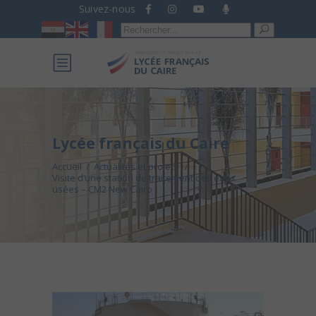
Suivez-nous
Recherche
pour :
Lycée français du Caire
Accueil
/
Actualités et projets
/
Visite d’une station de traitement des eaux
usées – CM2 New Cairo