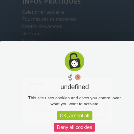
INFOS PRATIQUES
Calendrier scolaire
Fournitures et matériels
Centre d’examens
Restauration
Santé
Sécurité
Transports
☝
undefined
This site uses cookies and gives you control over
what you want to activate
OK, accept all
Deny all cookies