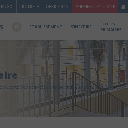
LENGO
PRONOTE
OFFICE 365
PAIEMENT EN LIGNE
ÉCOLES
L’ÉTABLISSEMENT
S’INSCRIRE
PRIMAIRES
aire
écouverte des activités de l’association sportive du LFC – Site d