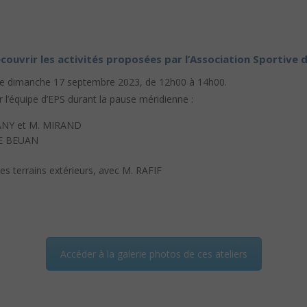
couvrir les activités proposées par l’Association Sportive 
ce dimanche 17 septembre 2023, de 12h00 à 14h00.
 l’équipe d’EPS durant la pause méridienne :
NANY et M. MIRAND
 LE BEUAN
 les terrains extérieurs, avec M. RAFIF
Accéder à la galerie photos de ces ateliers