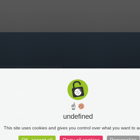
INFOS PRATIQUES
Écoles primaires
Calendrier scolaire
Fournitures et matériels
Collège - Lycée
Centre d’examens
Restauration
☝
Santé
Établissement
undefined
Sécurité
Transports
This site uses cookies and gives you control over what you want to a