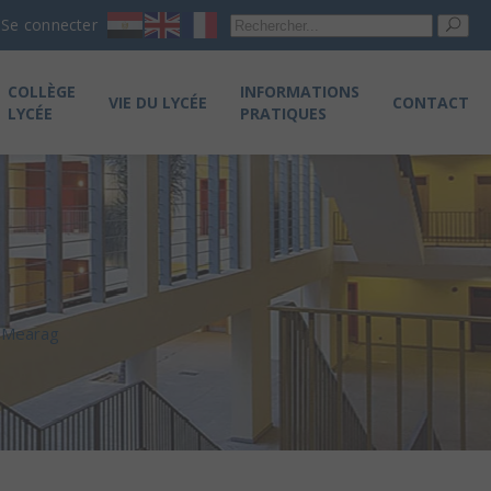
Re
Se connecter
pou
COLLÈGE
INFORMATIONS
VIE DU LYCÉE
CONTACT
LYCÉE
PRATIQUES
e Mearag