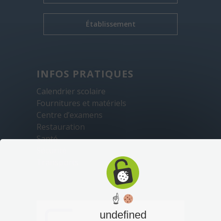
Établissement
INFOS PRATIQUES
Calendrier scolaire
Fournitures et matériels
Centre d’examens
Restauration
Santé
Sécurité
Transports
☝
undefined