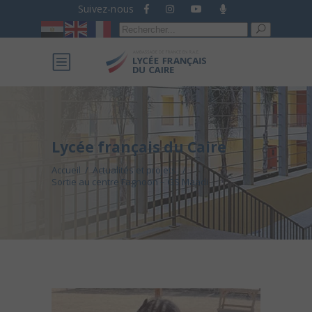
Suivez-nous
Recherche
pour :
Lycée français du Caire
Accueil
/
Actualités et projets
/
Sortie au centre Fagnoon – GS Maadi