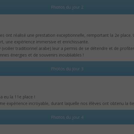
Photos du jour 2
es ont réalisé une prestation exceptionnelle, remportant la 2e place
ort, une expérience immersive et enrichissante.
(voilier traditionnel arabe) leur a permis de se détendre et de profit
nnes énergies et de souvenirs inoubliables !
Photos du jour 3
 eu la 11e place !
Une expérience incroyable, durant laquelle nos élèves ont obtenu la 6e
Photos du jour 4