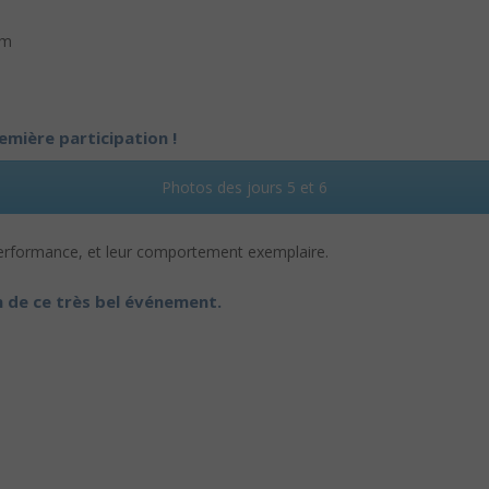
um
mière participation !
Photos des jours 5 et 6
 performance, et leur comportement exemplaire.
n de ce très bel événement.