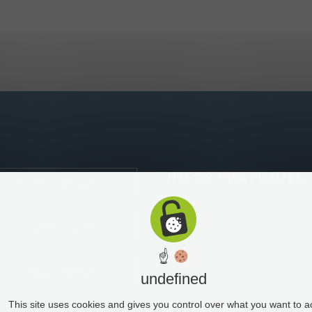
INFOS PRATIQUES
Écoles primaires
Calendrier scolaire
Fournitures et matériels
Collège - Lycée
Centre d’examens
Restauration
☝
Santé
Établissement
undefined
Sécurité
Transports
This site uses cookies and gives you control over what you want to a