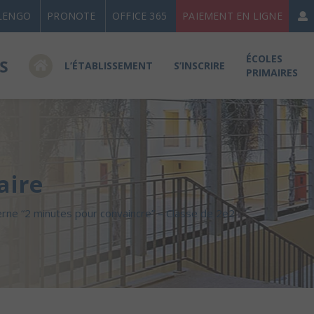
LENGO
PRONOTE
OFFICE 365
PAIEMENT EN LIGNE
ÉCOLES
L’ÉTABLISSEMENT
S’INSCRIRE
PRIMAIRES
aire
erne “2 minutes pour convaincre” – Classe de 2e2