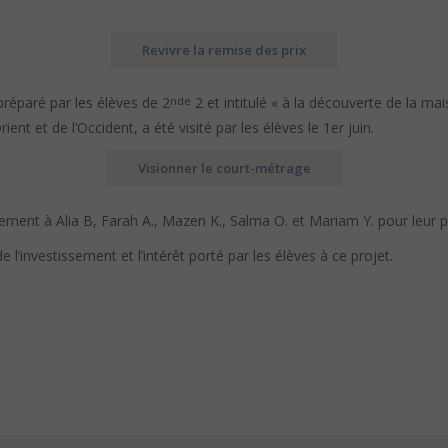
Revivre la remise des prix
préparé par les élèves de 2
2 et intitulé « à la découverte de la ma
nde
ent et de l’Occident, a été visité par les élèves le 1er juin.
Visionner le court-métrage
ement à Alia B, Farah A., Mazen K., Salma O. et Mariam Y. pour leur 
 l’investissement et l’intérêt porté par les élèves à ce projet.