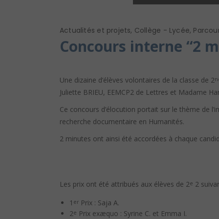
Actualités et projets
,
Collège - Lycée
,
Parcour
Concours interne “2 m
Une dizaine d’élèves volontaires de la classe de 2
n
Juliette BRIEU, EEMCP2 de Lettres et Madame Han
Ce concours d’élocution portait sur le thème de l’i
recherche documentaire en Humanités.
2 minutes ont ainsi été accordées à chaque candidat
Les prix ont été attribués aux élèves de 2
2 suivan
e
1
Prix : Saja A.
er
2
Prix exæquo : Syrine C. et Emma I.
e