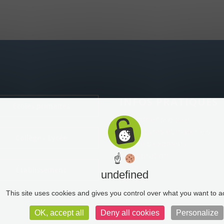
INFOS PRATIQUES
Écoles primaires
Calendrier scolaire
Fournitures et matériels
Collège - Lycée
Centre d’examens
Restauration
☝
Santé
Établissement
undefined
Sécurité
Transports
This site uses cookies and gives you control over what you want to a
OK, accept all
Deny all cookies
Personalize