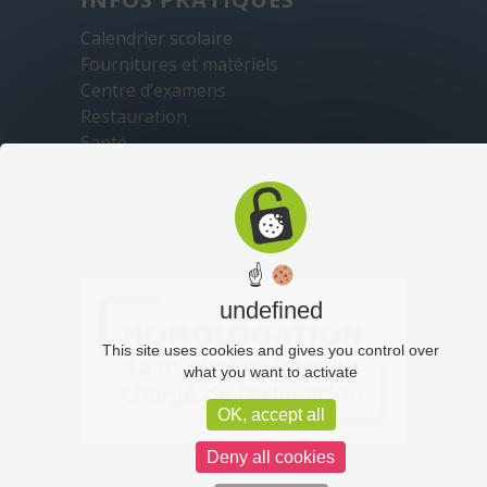
Calendrier scolaire
Fournitures et matériels
Centre d’examens
Restauration
Santé
Sécurité
Transports
☝
undefined
This site uses cookies and gives you control over
what you want to activate
OK, accept all
Deny all cookies