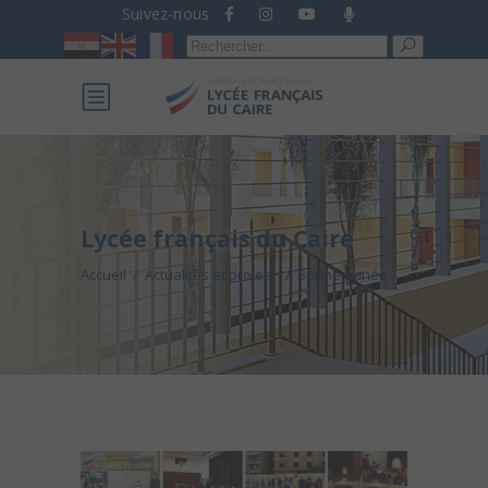
Suivez-nous
Recherche
pour :
Lycée français du Caire
Accueil
/
Actualités et projets
/
Bonne année