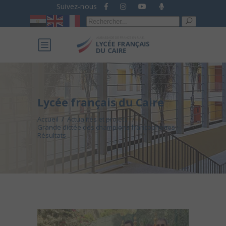
Suivez-nous
Recherche
pour :
Lycée français du Caire
Accueil
/
Actualités et projets
/
Grande dictée des champions francophones –
Résultats