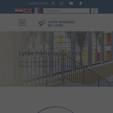
Suivez-nous
Recherche
pour :
Lycée français du Caire
Accueil
/
Actualités et projets
/
Rangers – Forêt pétrifiée – Organisation 101