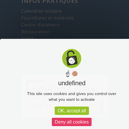
INFOS PRATIQUES
Calendrier scolaire
Fournitures et matériels
Centre d’examens
Restauration
Santé
Sécurité
Transports
☝
undefined
This site uses cookies and gives you control over
what you want to activate
OK, accept all
Deny all cookies