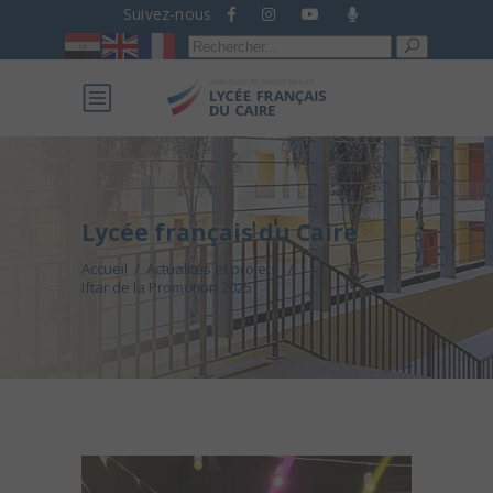
Suivez-nous
Recherche
pour :
Lycée français du Caire
Accueil
/
Actualités et projets
/
Iftar de la Promotion 2025