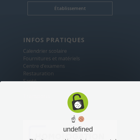
Établissement
INFOS PRATIQUES
Calendrier scolaire
Fournitures et matériels
Centre d’examens
Restauration
Santé
Sécurité
Transports
☝
undefined