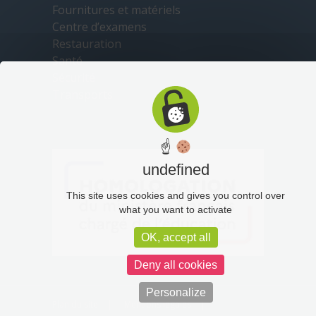
Fournitures et matériels
Centre d’examens
Restauration
Santé
Sécurité
Transports
☝
undefined
This site uses cookies and gives you control over
what you want to activate
OK, accept all
Deny all cookies
Personalize
Plan du site
Mentions légales