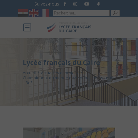
Suivez-nous
Recherche
pour :
Lycée français du Caire
Accueil
/
Actualités et projets
/
Championnat du monde de handball en fauteuil
– 3e3