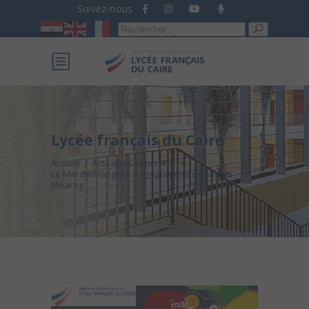
Suivez-nous
Recherche
pour :
Lycée français du Caire
Accueil
/
Actualités et projets
/
Le Mai des langues – Programme du site de
Mearag