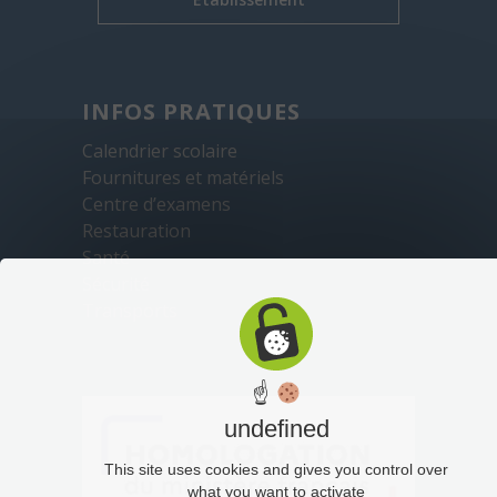
INFOS PRATIQUES
Calendrier scolaire
Fournitures et matériels
Centre d’examens
Restauration
Santé
Sécurité
Transports
☝
undefined
This site uses cookies and gives you control over
what you want to activate