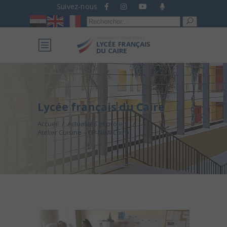
Suivez-nous
Recherche
pour :
Lycée français du Caire
Accueil
/
Actualités et projets
/
Atelier Cuisine – CP New Cairo