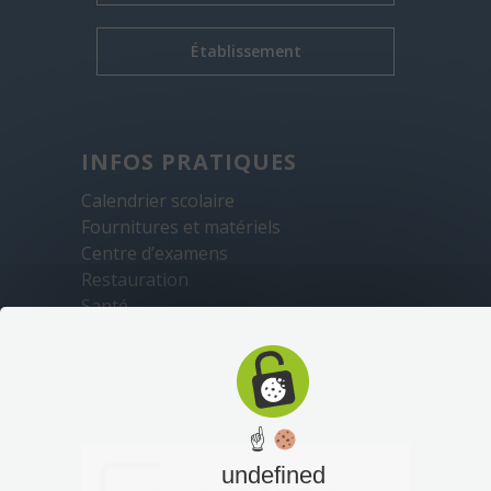
Établissement
INFOS PRATIQUES
Calendrier scolaire
Fournitures et matériels
Centre d’examens
Restauration
Santé
Sécurité
Transports
☝
undefined