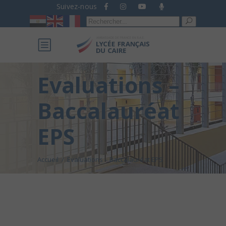
Suivez-nous
Recherche
pour :
Evaluations –
Baccalauréat
EPS
Accueil
/
Evaluations – Baccalauréat EPS