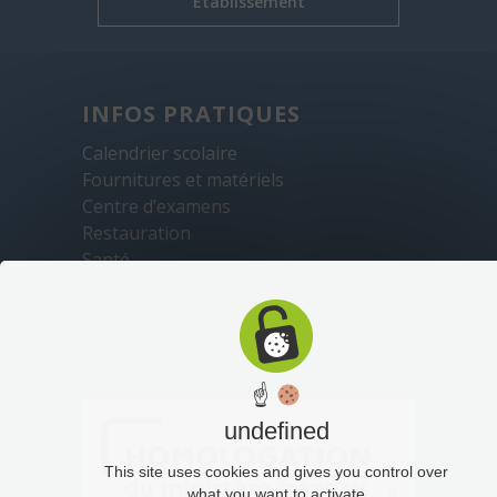
Établissement
INFOS PRATIQUES
Calendrier scolaire
Fournitures et matériels
Centre d’examens
Restauration
Santé
Sécurité
Transports
☝
undefined
This site uses cookies and gives you control over
what you want to activate