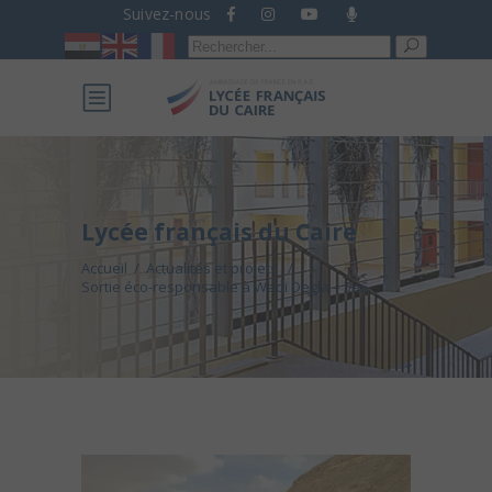
Suivez-nous
Recherche
pour :
Lycée français du Caire
Accueil
/
Actualités et projets
/
Sortie éco-responsable à Wadi Degla – 5e6