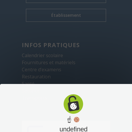
Établissement
INFOS PRATIQUES
Calendrier scolaire
Fournitures et matériels
Centre d’examens
Restauration
Santé
Sécurité
Transports
☝
undefined