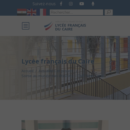
Suivez-nous
Recherche
pour :
Lycée français du Caire
Accueil
/
Actualités et projets
/
Sortie au musée des illusions – CM1 New Cairo