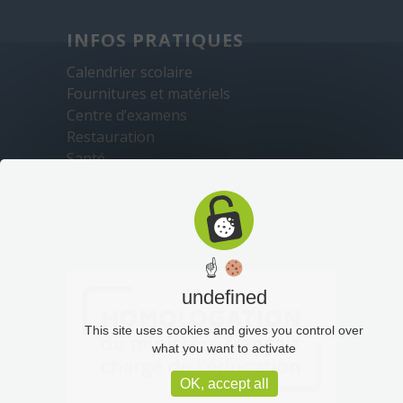
INFOS PRATIQUES
Calendrier scolaire
Fournitures et matériels
Centre d’examens
Restauration
Santé
Sécurité
Transports
☝
undefined
This site uses cookies and gives you control over
what you want to activate
OK, accept all