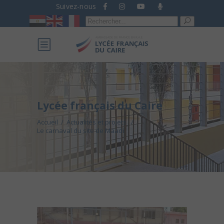
Suivez-nous
Recherche
pour :
Lycée français du Caire
Accueil
/
Actualités et projets
/
Le carnaval du site de Maadi