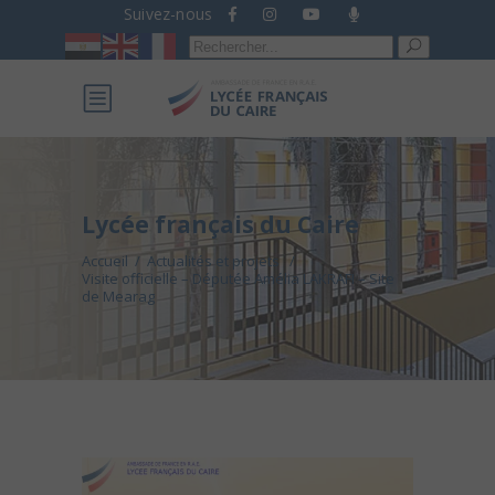
Suivez-nous
Recherche
pour :
Lycée français du Caire
Accueil
/
Actualités et projets
/
Visite officielle – Députée Amélia LAKRAFI – Site
de Mearag