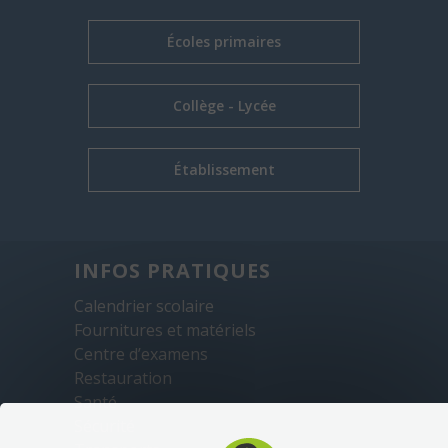
Écoles primaires
Collège - Lycée
Établissement
INFOS PRATIQUES
Calendrier scolaire
Fournitures et matériels
Centre d’examens
Restauration
Santé
Sécurité