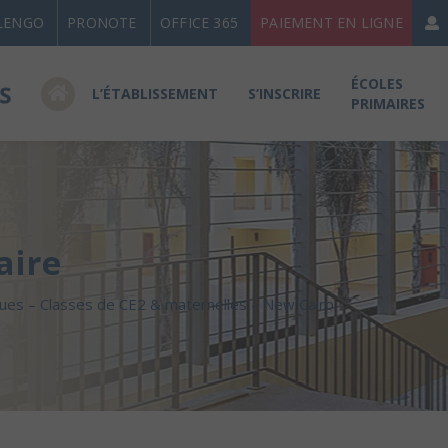
LENGO
PRONOTE
OFFICE 365
PAIEMENT EN LIGNE
ÉCOLES
L’ÉTABLISSEMENT
S’INSCRIRE
PRIMAIRES
aire
ues – Classes de CE2 & maternelles – New Cairo