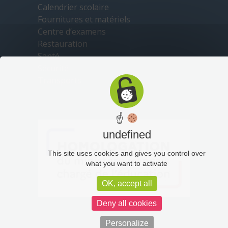
Calendrier scolaire
Fournitures et matériels
Centre d’examens
Restauration
Santé
Sécurité
Transports
☝
undefined
This site uses cookies and gives you control over
what you want to activate
OK, accept all
Deny all cookies
Personalize