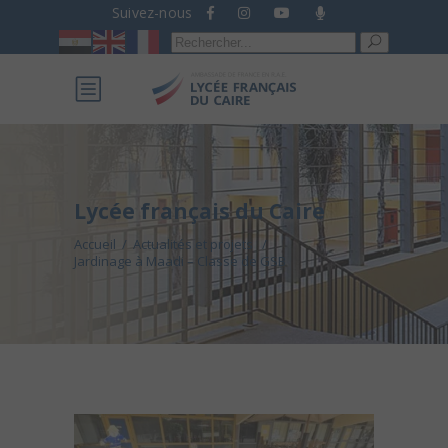
Suivez-nous
Recherche
pour :
Lycée français du Caire
Accueil
/
Actualités et projets
/
Jardinage à Maadi – Classe de GSB