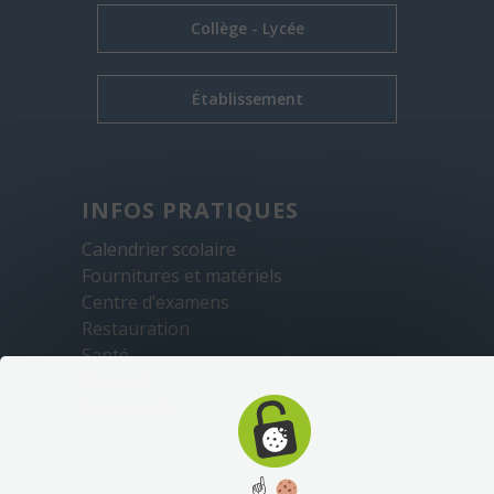
Collège - Lycée
Établissement
INFOS PRATIQUES
Calendrier scolaire
Fournitures et matériels
Centre d’examens
Restauration
Santé
Sécurité
Transports
☝