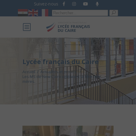
Suivez-nous
Recherche
pour :
Lycée français du Caire
Accueil
/
Actualités et projets
/
Les MS de New Cairo célèbrent la fête des
mères.