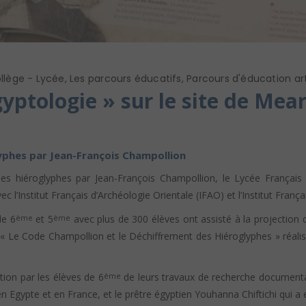
llège - Lycée
,
Les parcours éducatifs
,
Parcours d'éducation art
gyptologie » sur le site de Mea
yphes par Jean-François Champollion
des hiéroglyphes par Jean-François Champollion, le Lycée Français 
 l’Institut Français d’Archéologie Orientale (IFAO) et l’Institut Françai
de 6
et 5
avec plus de 300 élèves ont assisté à la projection d
ème
ème
 « Le Code Champollion et le Déchiffrement des Hiéroglyphes » réalis
tion par les élèves de 6
de leurs travaux de recherche documentair
ème
n Egypte et en France, et le prêtre égyptien Youhanna Chiftichi qui a