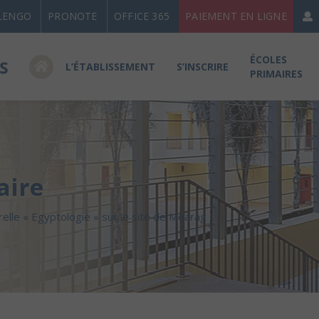
LENGO
PRONOTE
OFFICE 365
PAIEMENT EN LIGNE
ÉCOLES
L’ÉTABLISSEMENT
S’INSCRIRE
PRIMAIRES
aire
relle « Egyptologie » sur le site de Mearag