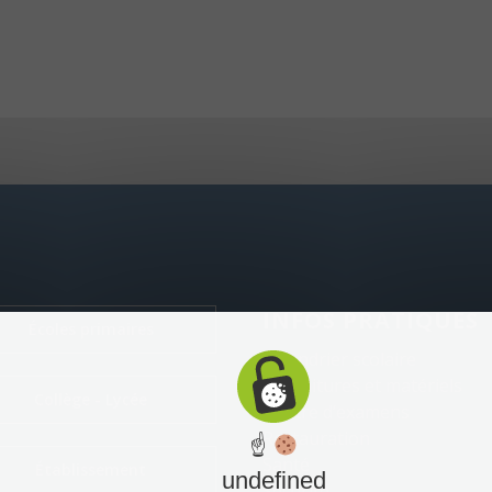
INFOS PRATIQUES
Écoles primaires
Calendrier scolaire
Fournitures et matériels
Collège - Lycée
Centre d’examens
Restauration
☝
Santé
Établissement
undefined
Sécurité