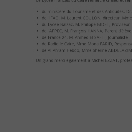
Le Lycée Français du Caire remercie chaleureuse
du ministère du Tourisme et des Antiquités, Dr
de l’IFAO, M. Laurent COULON, directeur, Mm
du Lycée Balzac, M. Philippe BIDET, Proviseur
de l’AFPEC, M. François HANNA, Parent d’élève e
de France 24, M. Ahmed El-SAFTI, Journaliste
de Radio le Caire, Mme Mona FARID, Respons
de Al-Ahram Hebdo, Mme Shérine ABDELAZIM, 
Un grand merci également à Michel EZZAT, profess