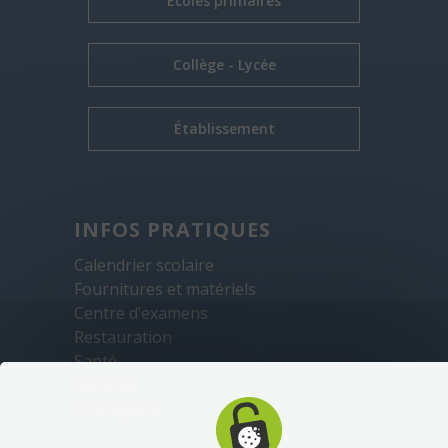
Écoles primaires
Collège - Lycée
Établissement
INFOS PRATIQUES
Calendrier scolaire
Fournitures et matériels
Centre d’examens
Restauration
Santé
Sécurité
Transports