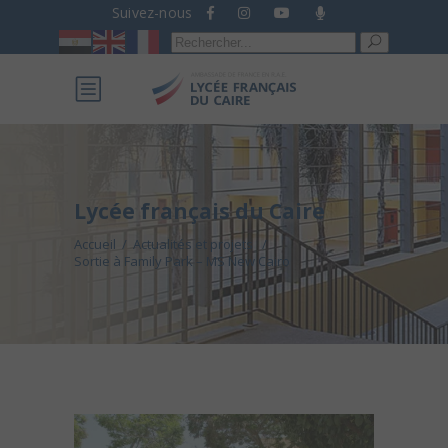
Suivez-nous
Recherche
pour :
Lycée français du Caire
Accueil
/
Actualités et projets
/
Sortie à Family Park – MS New Cairo