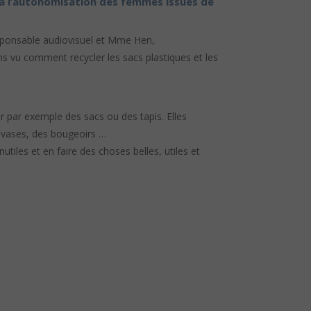
à l’autonomisation des femmes issues de
ponsable audiovisuel et Mme Hen,
ns vu comment recycler les sacs plastiques et les
r par exemple des sacs ou des tapis. Elles
s vases, des bougeoirs …
iles et en faire des choses belles, utiles et