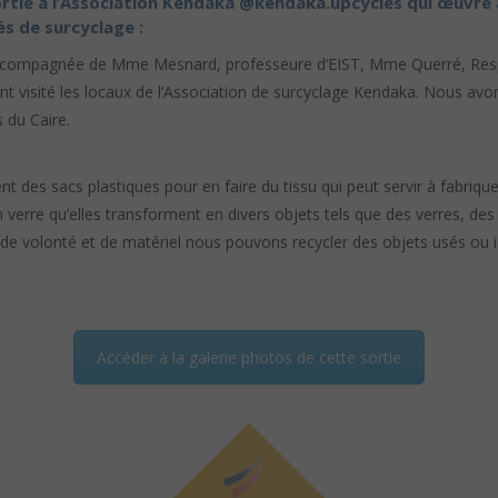
ortie à l’Association Kendaka
@kendaka.upcycles
qui œuvre 
s de surcyclage :
 accompagnée de Mme Mesnard, professeure d’EIST, Mme Querré, Res
nt visité les locaux de l’Association de surcyclage Kendaka. Nous avo
 du Caire.
des sacs plastiques pour en faire du tissu qui peut servir à fabrique
n verre qu’elles transforment en divers objets tels que des verres, de
e volonté et de matériel nous pouvons recycler des objets usés ou inut
Accéder à la galerie photos de cette sortie