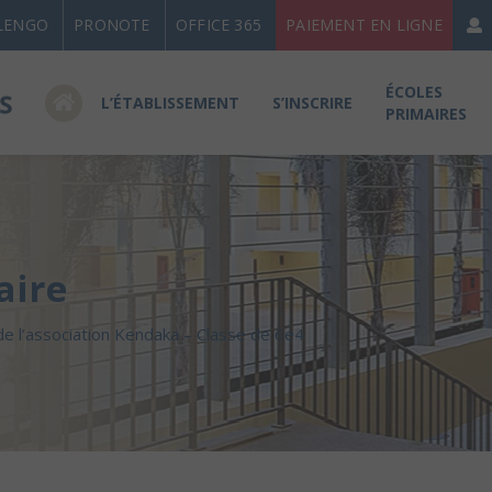
LENGO
PRONOTE
OFFICE 365
PAIEMENT EN LIGNE
ÉCOLES
L’ÉTABLISSEMENT
S’INSCRIRE
PRIMAIRES
aire
e l’association Kendaka – Classe de 6e4