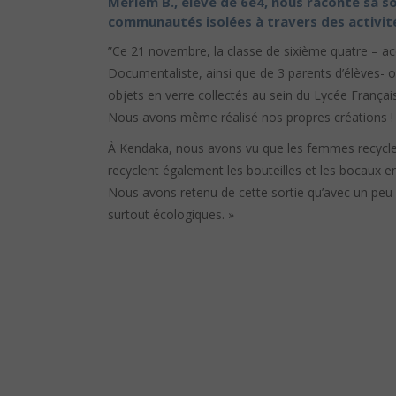
Meriem B., élève de 6e4, nous raconte sa s
communautés isolées à travers des activité
”Ce 21 novembre, la classe de sixième quatre –
Documentaliste, ainsi que de 3 parents d’élèves- o
objets en verre collectés au sein du Lycée Français
Nous avons même réalisé nos propres créations !
À Kendaka, nous avons vu que les femmes recyclent 
recyclent également les bouteilles et les bocaux e
Nous avons retenu de cette sortie qu’avec un peu d
surtout écologiques. »