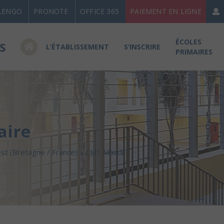
LENGO
PRONOTE
OFFICE 365
PAIEMENT EN LIGNE
ÉCOLES
L’ÉTABLISSEMENT
S’INSCRIRE
PRIMAIRES
aire
st (Bretagne / France) – CM1 Maadi.