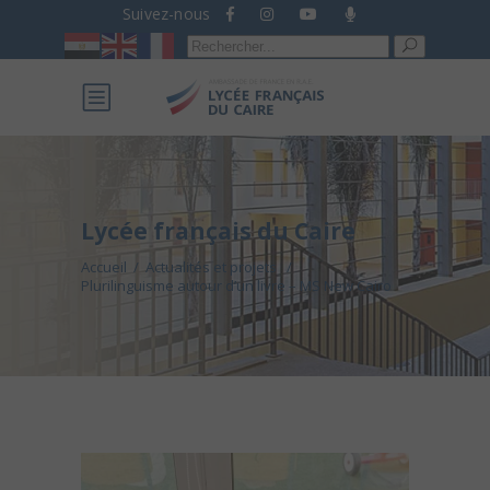
Suivez-nous
Recherche
pour :
Lycée français du Caire
Accueil
/
Actualités et projets
/
Plurilinguisme autour d’un livre – MS New Cairo