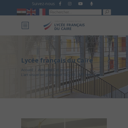
Suivez-nous
Recherche
pour :
Lycée français du Caire
Accueil
/
Actualités et projets
/
L’art visuel en plastique recyclé – MS New Cairo