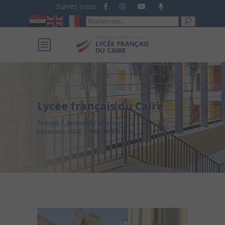
Suivez-nous
Recherche
pour :
Lycée français du Caire
Accueil
/
Actualités et projets
/
Epreuves DELE – Site de Mearag