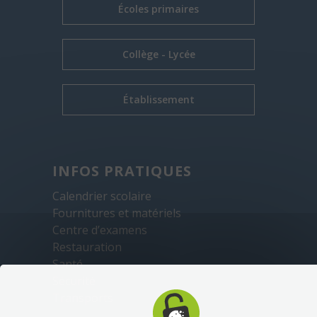
Écoles primaires
Collège - Lycée
Établissement
INFOS PRATIQUES
Calendrier scolaire
Fournitures et matériels
Centre d’examens
Restauration
Santé
Sécurité
Transports