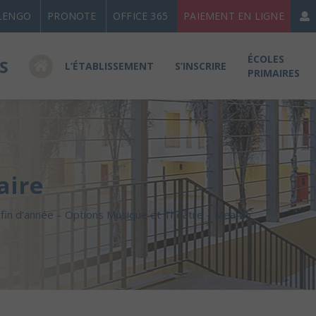
LENGO
PRONOTE
OFFICE 365
PAIEMENT EN LIGNE
ÉCOLES
L’ÉTABLISSEMENT
S’INSCRIRE
PRIMAIRES
aire
 fin d’année – Options Musique et Théâtre – Mearag