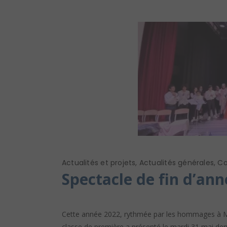
Actualités et projets
,
Actualités générales
,
Co
Spectacle de fin d’an
Cette année 2022, rythmée par les hommages à Moli
classe de première a présenté le mardi 31 mai derni