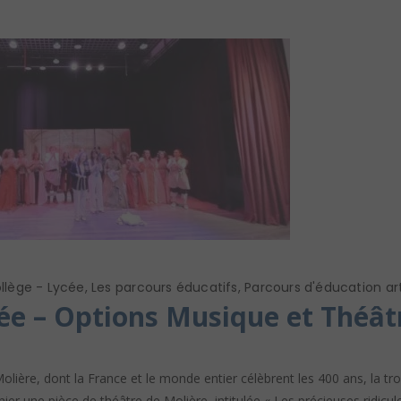
llège - Lycée
,
Les parcours éducatifs
,
Parcours d'éducation art
née – Options Musique et Théâ
ère, dont la France et le monde entier célèbrent les 400 ans, la trou
er une pièce de théâtre de Molière, intitulée « Les précieuses ridicule