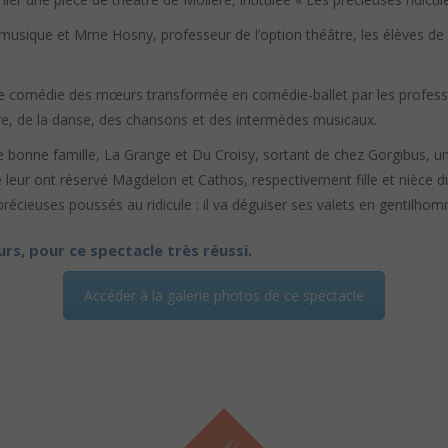
n musique et Mme Hosny, professeur de l’option théâtre, les élèves de
te comédie des mœurs transformée en comédie-ballet par les professeu
tre, de la danse, des chansons et des intermèdes musicaux.
 bonne famille, La Grange et Du Croisy, sortant de chez Gorgibus, un
e leur ont réservé Magdelon et Cathos, respectivement fille et nièce d
précieuses poussés au ridicule : il va déguiser ses valets en gentilhom
urs, pour ce spectacle très réussi.
Accéder à la galerie photos de ce spectacle