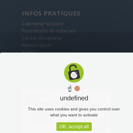
INFOS PRATIQUES
Calendrier scolaire
Fournitures et matériels
Centre d’examens
Restauration
Santé
Sécurité
Transports
☝
undefined
This site uses cookies and gives you control over
what you want to activate
OK, accept all