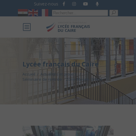
Suivez-nous
Recherche
pour :
Lycée français du Caire
Accueil
/
Actualités et projets
/
Séminaire de rentrée – Zone Moyen-Orient