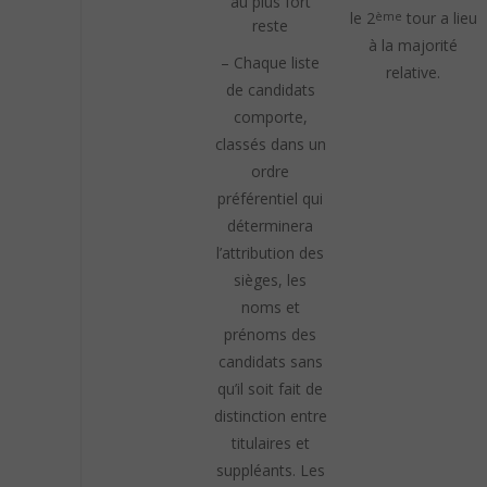
au plus fort
le 2
tour a lieu
ème
reste
à la majorité
– Chaque liste
relative.
de candidats
comporte,
classés dans un
ordre
préférentiel qui
déterminera
l’attribution des
sièges, les
noms et
prénoms des
candidats sans
qu’il soit fait de
distinction entre
titulaires et
suppléants. Les