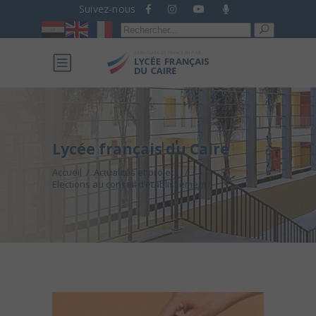
Suivez-nous
Recherche
pour :
Lycée français du Caire
Accueil
/
Actualités et projets
/
Elections au conseil d’établissement