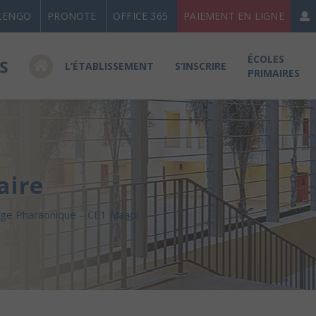
LENGO
PRONOTE
OFFICE 365
PAIEMENT EN LIGNE
ÉCOLES
L’ÉTABLISSEMENT
S’INSCRIRE
PRIMAIRES
aire
lage Pharaonique – CE1 Maadi