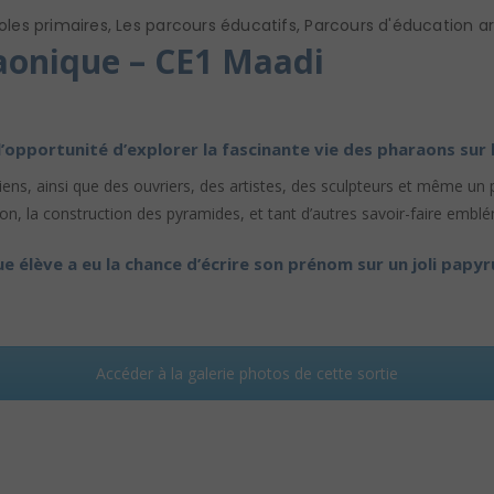
oles primaires
,
Les parcours éducatifs
,
Parcours d'éducation art
raonique – CE1 Maadi
’opportunité d’explorer la fascinante vie des pharaons sur les
iens, ainsi que des ouvriers, des artistes, des sculpteurs et même un
ion, la construction des pyramides, et tant d’autres savoir-faire emb
 élève a eu la chance d’écrire son prénom sur un joli papyr
Accéder à la galerie photos de cette sortie