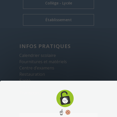
Collège - Lycée
Établissement
INFOS PRATIQUES
Calendrier scolaire
Fournitures et matériels
Centre d’examens
Restauration
Santé
Sécurité
Transports
☝