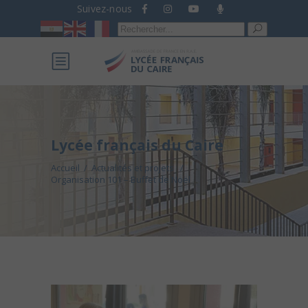
Suivez-nous
Recherche
pour :
Lycée français du Caire
Accueil
/
Actualités et projets
/
Organisation 101 – Buffet de Noël