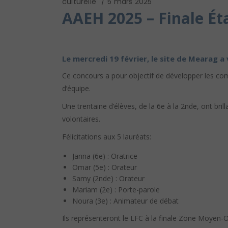
culturelle
5 mars 2025
AAEH 2025 – Finale Ét
Le mercredi 19 février, le site de Mearag 
Ce concours a pour objectif de développer les compé
d’équipe.
Une trentaine d’élèves, de la 6e à la 2nde, ont b
volontaires.
Félicitations aux 5 lauréats:
Janna (6e) : Oratrice
Omar (5e) : Orateur
Samy (2nde) : Orateur
Mariam (2e) : Porte-parole
Noura (3e) : Animateur de débat
Ils représenteront le LFC à la finale Zone Moyen-Or