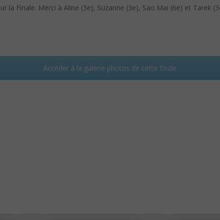
r la Finale. Merci à Aline (3e), Suzanne (3e), Sao Mai (6e) et Tarek (3
Accéder à la galerie photos de cette finale