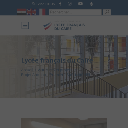
Suivez-nous
Recherche
pour :
Lycée français du Caire
Accueil
/
Actualités et projets
/
Projet Arduino – Première Spécialité NSI