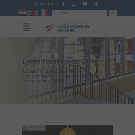
Suivez-nous
Recherche
pour :
Lycée français du Caire
Accueil
/
Actualités et projets
/
Concours interne « Dis-moi dix mots de la
francophonie » – 2nde2