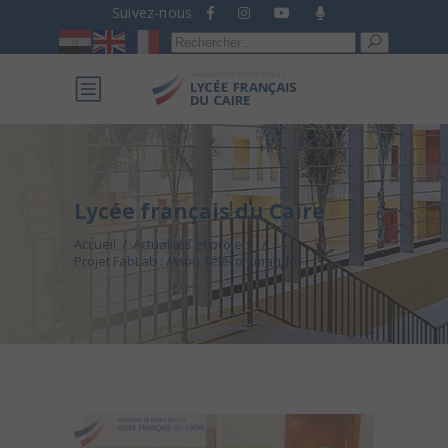
Suivez-nous
Recherche
pour :
Lycée français du Caire
Accueil
/
Actualités et projets
/
Projet FabLab : Avion Télécommandé