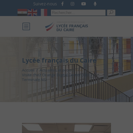
Suivez-nous
Recherche
pour :
Lycée français du Caire
Accueil
/
Actualités et projets
/
Visite chez Orange Digital Center (ODC) –
Terminale NSI