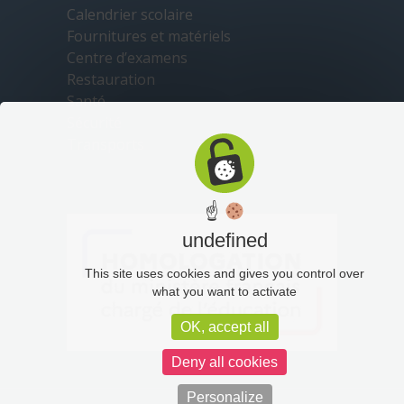
Calendrier scolaire
Fournitures et matériels
Centre d’examens
Restauration
Santé
Sécurité
Transports
☝
undefined
This site uses cookies and gives you control over
what you want to activate
OK, accept all
Deny all cookies
Personalize