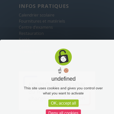
INFOS PRATIQUES
Calendrier scolaire
Fournitures et matériels
Centre d’examens
Restauration
Santé
Sécurité
Transports
☝
undefined
This site uses cookies and gives you control over
what you want to activate
OK, accept all
Deny all cookies