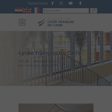
Suivez-nous
Recherche
pour :
Lycée français du Caire
Accueil
/
Actualités et projets
/
Les acrobates de la classe de CE2 – New Cairo